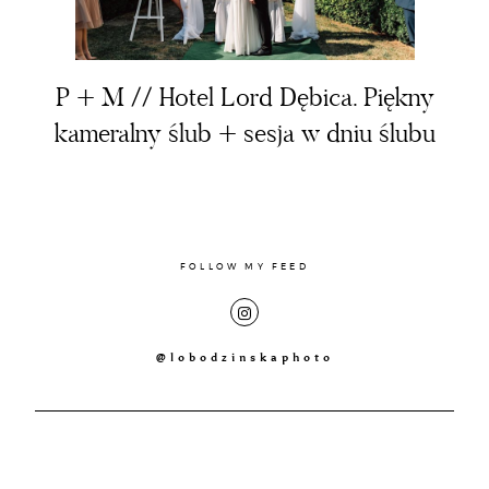
PORTRAIT
CONTACT
CLIENT ZONE
P + M // Hotel Lord Dębica. Piękny
PORTRAIT
kameralny ślub + sesja w dniu ślubu
CLIENT ZONE
FOLLOW MY FEED
@lobodzinskaphoto