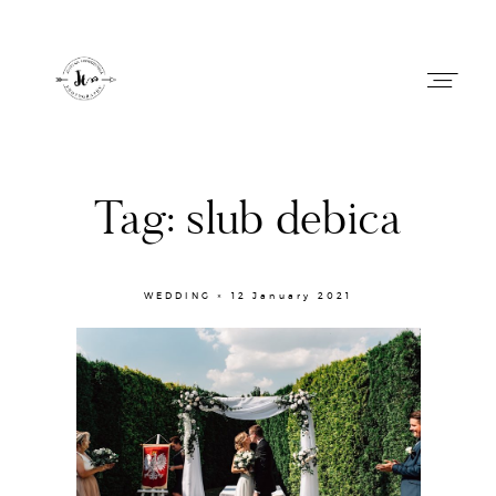
Justyna Lobodzinska
Tag: slub debica
HOME
WEDDING × 12 January 2021
BLOG
ABOUT ME
HOME
BLOG
CONTACT
ABOUT ME