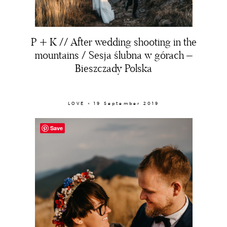
BLOG
ABOUT ME
P + K // After wedding shooting in the
mountains / Sesja ślubna w górach –
CONTACT
Bieszczady Polska
PORTRAIT
LOVE × 19 September 2019
CLIENT ZONE
Save