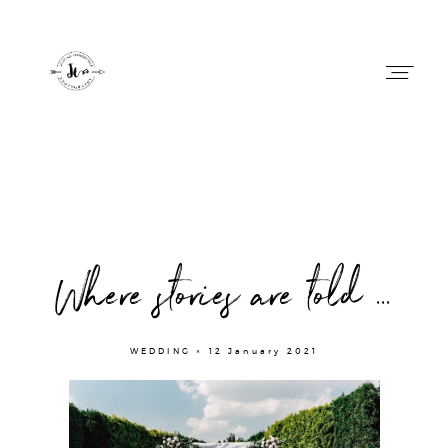
Justyna Lobodzinska
HOME
Where stories are told ...
BLOG
ABOUT ME
WEDDING × 12 January 2021
CONTACT